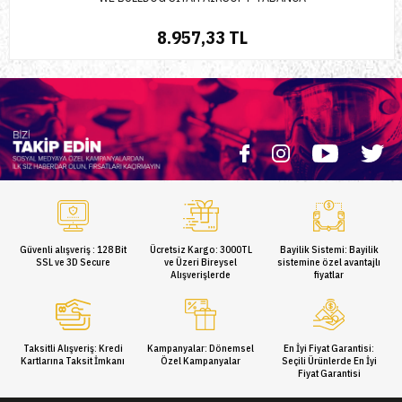
8.957,33 TL
Güvenli alışveriş : 128 Bit
Ücretsiz Kargo: 3000TL
Bayilik Sistemi: Bayilik
SSL ve 3D Secure
ve Üzeri Bireysel
sistemine özel avantajlı
Alışverişlerde
fiyatlar
Taksitli Alışveriş: Kredi
Kampanyalar: Dönemsel
En İyi Fiyat Garantisi:
Kartlarına Taksit İmkanı
Özel Kampanyalar
Seçili Ürünlerde En İyi
Fiyat Garantisi