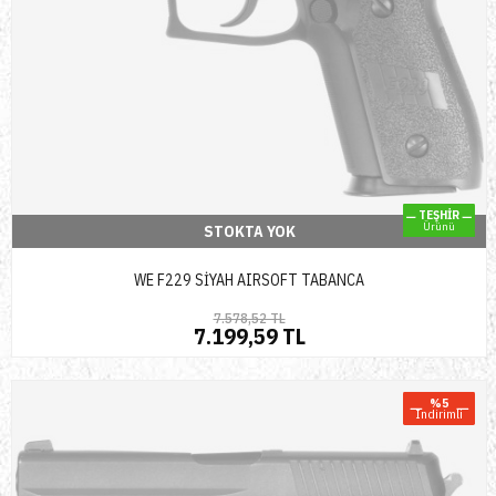
TEŞHİR
Ürünü
STOKTA YOK
WE F229 SİYAH AIRSOFT TABANCA
7.578,52 TL
7.199,59 TL
%5
Indirimli