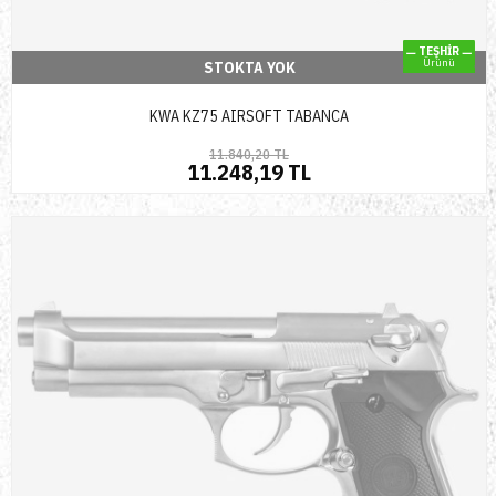
TEŞHİR
Ürünü
STOKTA YOK
KWA KZ75 AIRSOFT TABANCA
11.840,20 TL
11.248,19 TL