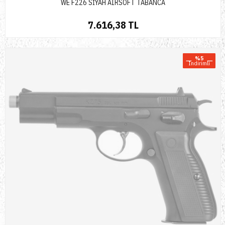
WE F226 SİYAH AIRSOFT TABANCA
7.616,38 TL
%5
Indirimli