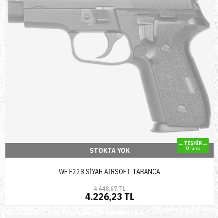
TEŞHİR
Ürünü
STOKTA YOK
WE F228 SİYAH AIRSOFT TABANCA
4.448,67 TL
4.226,23 TL