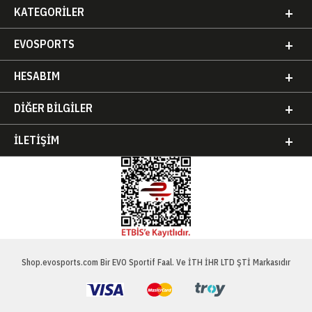
KATEGORILER
EVOSPORTS
HESABIM
DIĞER BILGILER
İLETIŞIM
Shop.evosports.com Bir EVO Sportif Faal. Ve İTH İHR LTD ŞTİ Markasıdır