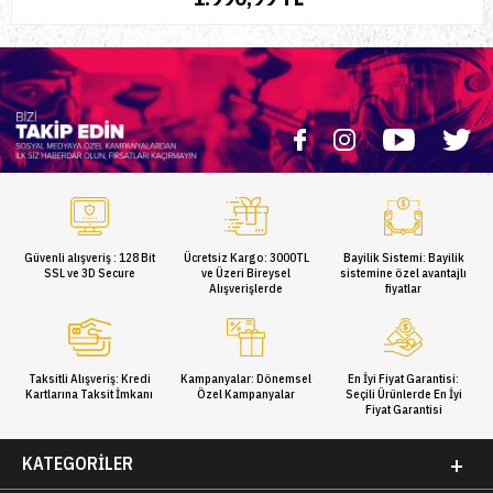
Güvenli alışveriş : 128 Bit
Ücretsiz Kargo: 3000TL
Bayilik Sistemi: Bayilik
SSL ve 3D Secure
ve Üzeri Bireysel
sistemine özel avantajlı
Alışverişlerde
fiyatlar
Taksitli Alışveriş: Kredi
Kampanyalar: Dönemsel
En İyi Fiyat Garantisi:
Kartlarına Taksit İmkanı
Özel Kampanyalar
Seçili Ürünlerde En İyi
Fiyat Garantisi
KATEGORILER