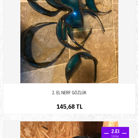
2. EL NERF GÖZLÜK
145,68 TL
2.El
Ürün