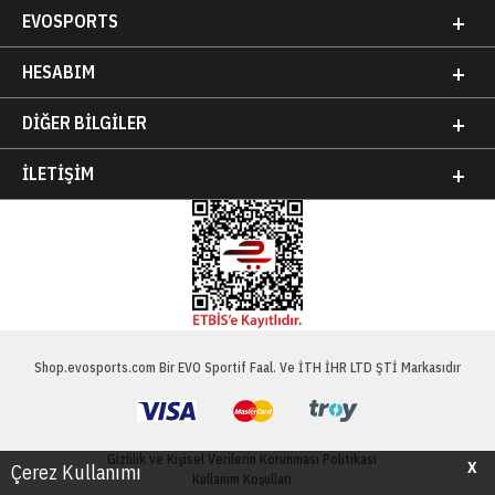
EVOSPORTS
HESABIM
DIĞER BILGILER
İLETIŞIM
Shop.evosports.com Bir EVO Sportif Faal. Ve İTH İHR LTD ŞTİ Markasıdır
Gizlilik ve Kişisel Verilerin Korunması Politikası
X
Çerez Kullanımı
Kullanım Koşulları