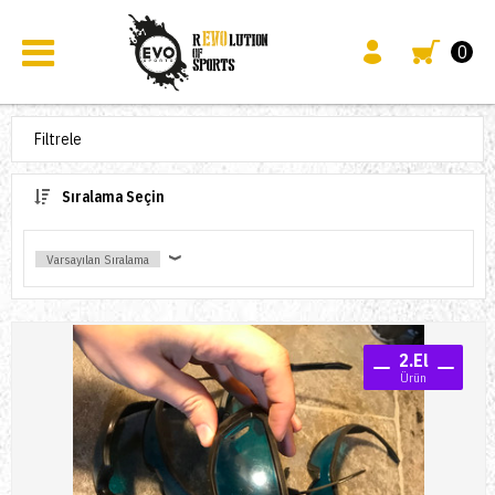
0
Filtrele
Sıralama Seçin
2.El
Ürün