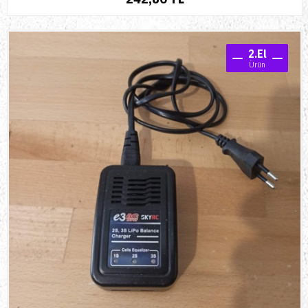
2.El
Ürün