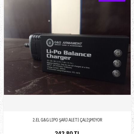
2.EL G&G LIPO ŞARJ ALETİ ÇALIŞMIYOR
242,80 TL