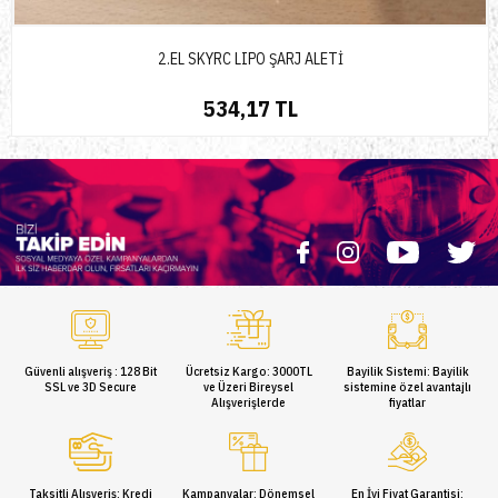
2.EL SKYRC LIPO ŞARJ ALETİ
534,17 TL
Güvenli alışveriş : 128 Bit
Ücretsiz Kargo: 3000TL
Bayilik Sistemi: Bayilik
SSL ve 3D Secure
ve Üzeri Bireysel
sistemine özel avantajlı
Alışverişlerde
fiyatlar
Taksitli Alışveriş: Kredi
Kampanyalar: Dönemsel
En İyi Fiyat Garantisi: