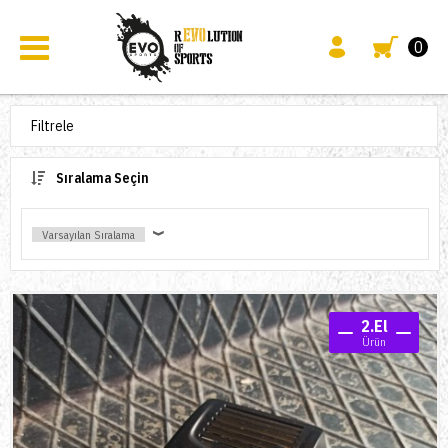
0
Filtrele
Sıralama Seçin
2.El
Ürün