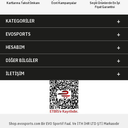
Kartlarına Taksit İmkanı
Özel Kampanyalar
Seçili Ürünlerde En İyi
Fiyat Garantisi
KATEGORILER
EVOSPORTS
HESABIM
DIĞER BILGILER
İLETIŞIM
Shop.evosports.com Bir EVO Sportif Faal. Ve İTH İHR LTD ŞTİ Markasıdır