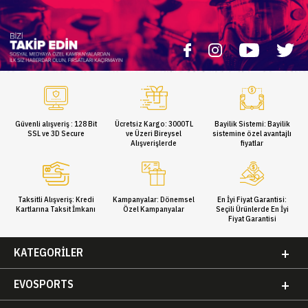
Güvenli alışveriş : 128 Bit
Ücretsiz Kargo: 3000TL
Bayilik Sistemi: Bayilik
SSL ve 3D Secure
ve Üzeri Bireysel
sistemine özel avantajlı
Alışverişlerde
fiyatlar
Taksitli Alışveriş: Kredi
Kampanyalar: Dönemsel
En İyi Fiyat Garantisi:
Kartlarına Taksit İmkanı
Özel Kampanyalar
Seçili Ürünlerde En İyi
Fiyat Garantisi
KATEGORILER
EVOSPORTS