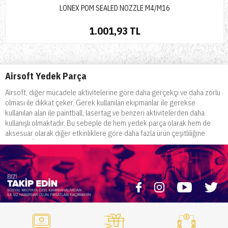
LONEX POM SEALED NOZZLE M4/M16
1.001,93 TL
Airsoft Yedek Parça
Airsoft, diğer mücadele aktivitelerine göre daha gerçekçi ve daha zorlu
olması ile dikkat çeker. Gerek kullanılan ekipmanlar ile gerekse
kullanılan alan ile paintball, lasertag ve benzeri aktivitelerden daha
kullanışlı olmaktadır. Bu sebeple de hem yedek parça olarak hem de
aksesuar olarak diğer etkinliklere göre daha fazla ürün çeşitliliğine
sahiptir. Özellikle airsoft için kullanılan silahların gerçeği ile birebir
kopyalanması sebebiyle çok fazla yedek parça bulunur. Bu aynı
zamanda daha gerçekçi bir mücadele ortaya konmasını sağlar. Airsoft
için üretilmiş olan yedek parçaların tamamı da özel olarak tasarlanmıştır.
Her bir yedek parça orijinali ile birebir şekilde üretilmiş olup üst düzey
gerçekçilik sağlanmıştır. Bu özellikleri ile
airsoft yedek parça
modelleri her zaman çok fazla tercih edilmektedir. Hem kalitesi ile hem
de kullanılabilirliği ile oldukça iyi deneyimler yaratmaktadır.