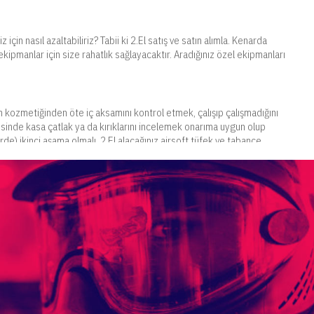
için nasıl azaltabiliriz? Tabii ki 2.El satış ve satın alımla. Kenarda
kipmanlar için size rahatlık sağlayacaktır. Aradığınız özel ekipmanları
in kozmetiğinden öte iç aksamını kontrol etmek, çalışıp çalışmadığını
de kasa çatlak ya da kırıklarını incelemek onarıma uygun olup
) ikinci aşama olmalı. 2.El alacağınız airsoft tüfek ve tabance
rsa belki de size uygun ürünü buldunuz demek.
l ürünler olabilir. Yeni kuracağınız sahada büyük bir adım atmadan
ünleri inceleyin. İhtiyaçlarınızı karşılayacak 2.El kamuflajlar, 2.El
ilir.