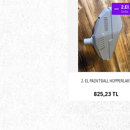
Ürün
2.El
Ürün
İndiri
2.El ür
2. EL PAINTBALL HOPPERLAR
825,23 TL