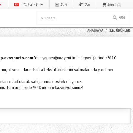
Türkçe - ₺
Bayi
Üye
Sepet
0
ANASAYFA
2.EL ÜRÜNLER
op.evosports.com
'dan yapacağınız yeni ürün alışverişlerinde
%10
rını, aksesuarlarını hatta tekstil ürünlerini satmalarında yardımcı
anlarını 2.el olarak satışlarında destek oluyoruz.
ğınız tüm ürünlerde %10 indirim kazanıyorsunuz!
ğimiz içerikleri hazırladıktan sonra, bu bilgileri
info@evosports.com
 bırakın!