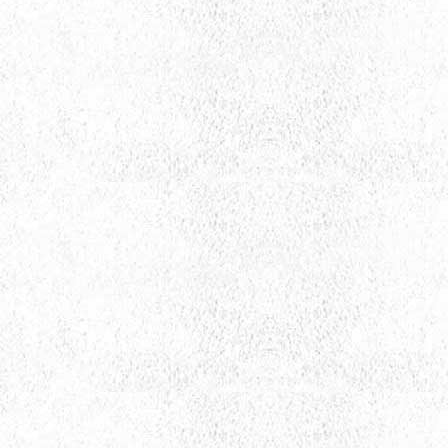
uza kavuşun!