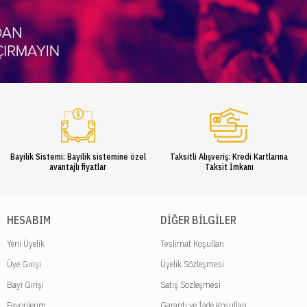
Bayilik Sistemi: Bayilik sistemine özel
Taksitli Alışveriş: Kredi Kartlarına
avantajlı fiyatlar
Taksit İmkanı
HESABIM
DIĞER BILGILER
Yeni Üyelik
Teslimat Koşulları
Üye Girişi
Üyelik Sözleşmesi
Bayi Girişi
Satış Sözleşmesi
Favorilerim
Garanti ve İade Koşulları