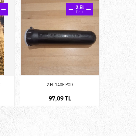
ünüzü ne kadar fiyatla listelemek istediğinizi belirleyin!
2.El
Ürün
m Kuponumu Ne Zaman Kullanabilirim?
ününüz alıcısıyla buluştuğu anda bizi haberdar edin ve hemen indirim kuponun
I
2.EL 140R POD
97,09 TL