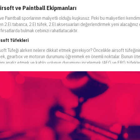
Airsoft ve Paintball Ekipmanları
ve Paintball sporlarının maliyetli olduğu kuşkusuz. Peki bu maliyetleri kendimiz 
n 2.El tabanca, 2.El tüfek, 2.El aksesuarları değerlendirmek yeni alacağınız e
 fırsatlarda bulmak cebinizi rahatlatacaktır.
rsoft Tüfekleri
rsoft Tüfeği alırken nelere dikkat etmek gerekiyor? Öncelikle airsoft tüfeğin
k, gearbox ve motorun durumunu öğrenmek en önemli noktalar. Bunun ötesin
ını analiz etmek ve kablo yolunun durumunu incelemek (AEG ve ERG tüfeklerde
inin kozmetik hataları ise boya, macun ve cila gibi işlemlerle giderilebiliyo
intball Ekipmanları
rulumunda maliyetlerinizi düşürecek yollar mı arıyorsunuz? Aradığınız şey 2.E
erin nasıl gittiğini ölçmek için maliyetinizi düşürecek yollar arıyorsanız 2.El ür
yicilere ve benzeri, paintball sahalarında kullanılan bir çok ürün karşınıza çıkab