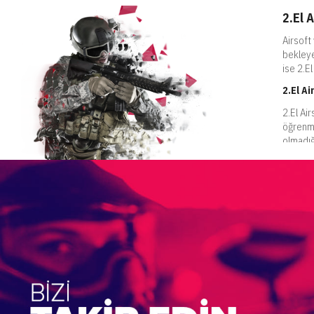
2.El 
Airsoft 
bekleye
ise 2.El
2.El Ai
2.El Ai
öğrenme
olmadığ
ürünler
2.El Pa
Saha ku
önce işl
işaretle