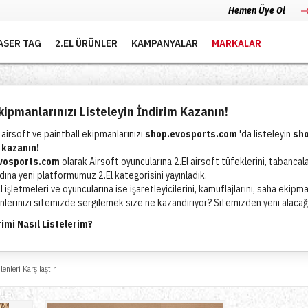
Hemen Üye Ol
ASER TAG
2.EL ÜRÜNLER
KAMPANYALAR
MARKALAR
Ekipmanlarınızı Listeleyin İndirim Kazanın!
l airsoft ve paintball ekipmanlarınızı
shop.evosports.com
'da listeleyin
sh
 kazanın!
vosports.com
olarak Airsoft oyuncularına 2.El airsoft tüfeklerini, tabancala
dına yeni platformumuz 2.El kategorisini yayınladık.
l işletmeleri ve oyuncularına ise işaretleyicilerini, kamuflajlarını, saha ekipm
ünlerinizi sitemizde sergilemek size ne kazandırıyor? Sitemizden yeni alaca
imi Nasıl Listelerim?
nizi listelemeden önce hazırlamanız gereken biraz içerik var. Aşağıda listeledi
 2.El ürününüzün listelenmesini istediğinizi bildirerek mail atın. Gerisini bize
lenleri Karşılaştır
ünüzün 6 adet fotoğrafını çekin!
ün durumuyla ilgili bir açıkama yazısı yazın!
ünüzün markası ve modelini teyit edin!