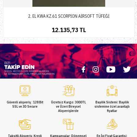
2. EL KWA KZ.61 SCORPİON AİRSOFT TÜFEĞİ
12.135,73 TL
Güvenli alışveriş : 128 Bit
Ücretsiz Kargo: 3000TL
Bayilik Sistemi: Bayilik
SSL ve 3D Secure
ve Üzeri Bireysel
sistemine özel avantajlı
Alışverişlerde
fiyatlar
Taksitli Alışveriş: Kredi
Kampanyalar: Dönemsel
En İyi Fiyat Garantisi: