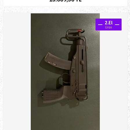
2.El
Ürün