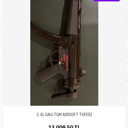
2. EL G&G TGM AIRSOFT TÜFEĞİ
13.009,50 TL