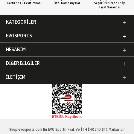
Kartlarına Taksit İmkanı
Özel Kampanyalar
Seçili Ürünlerde En İyi
Fiyat Garantisi
KATEGORILER
EVOSPORTS
HESABIM
DIĞER BILGILER
İLETIŞIM
Shop.evosports.com Bir EVO Sportif Faal. Ve İTH İHR LTD ŞTİ Markasıdır