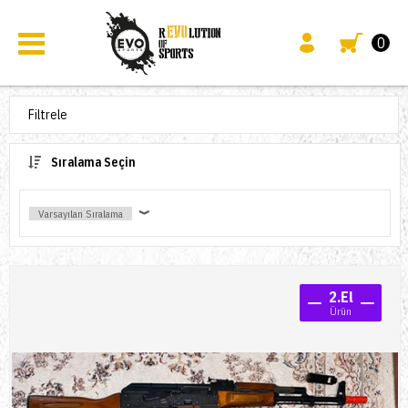
0
Filtrele
Sıralama Seçin
2.El
Ürün