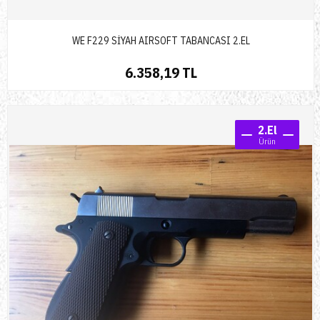
WE F229 SİYAH AIRSOFT TABANCASI 2.EL
6.358,19 TL
2.El
Ürün