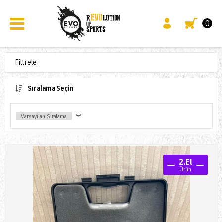
0
Filtrele
Sıralama Seçin
2.El
Ürün