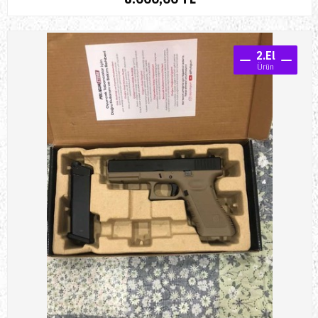
2.El
Ürün