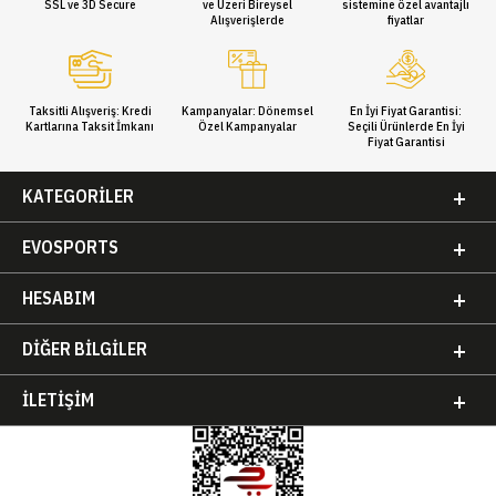
SSL ve 3D Secure
ve Üzeri Bireysel
sistemine özel avantajlı
Alışverişlerde
fiyatlar
Taksitli Alışveriş: Kredi
Kampanyalar: Dönemsel
En İyi Fiyat Garantisi:
Kartlarına Taksit İmkanı
Özel Kampanyalar
Seçili Ürünlerde En İyi
Fiyat Garantisi
KATEGORILER
EVOSPORTS
HESABIM
DIĞER BILGILER
İLETIŞIM