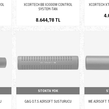
ROL
XCORTECH BB X3000W CONTROL
XCORTECH XT
SYSTEM-TAN
4.
8.644,78 TL
STOKTA YOK
S
U
G&G O.T.S AIRSOFT SUSTURUCU
WE AIRSOFT 