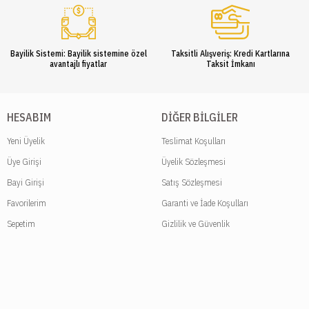
Bayilik Sistemi: Bayilik sistemine özel
Taksitli Alışveriş: Kredi Kartlarına
avantajlı fiyatlar
Taksit İmkanı
HESABIM
DIĞER BILGILER
Yeni Üyelik
Teslimat Koşulları
Üye Girişi
Üyelik Sözleşmesi
Bayi Girişi
Satış Sözleşmesi
Favorilerim
Garanti ve İade Koşulları
Sepetim
Gizlilik ve Güvenlik