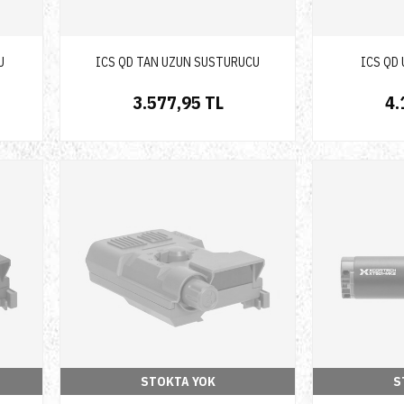
U
ICS QD TAN UZUN SUSTURUCU
ICS QD
3.577,95 TL
4.
STOKTA YOK
S