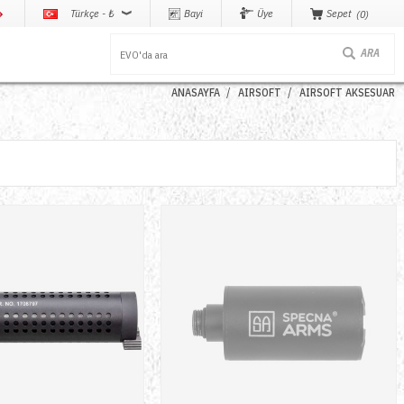
Türkçe - ₺
Bayi
Üye
Sepet
0
ANASAYFA
AIRSOFT
AIRSOFT AKSESUAR