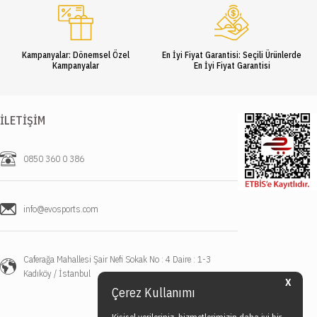
Kampanyalar: Dönemsel Özel
En İyi Fiyat Garantisi: Seçili Ürünlerde
Kampanyalar
En İyi Fiyat Garantisi
İLETIŞIM
0850 360 0 386
info@evosports.com
Caferağa Mahallesi Şair Nefi Sokak No : 4 Daire : 1-3
Kadıköy / İstanbul
X
Çerez Kullanımı