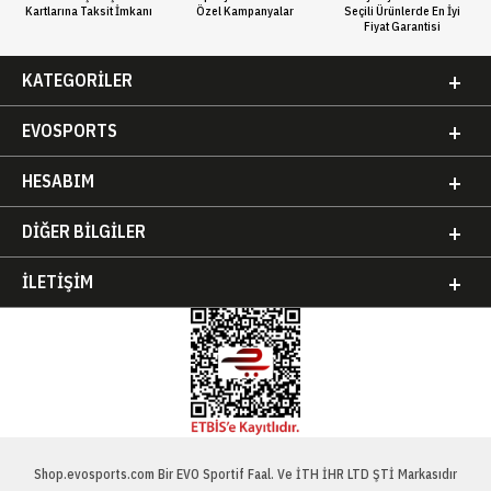
Kartlarına Taksit İmkanı
Özel Kampanyalar
Seçili Ürünlerde En İyi
Fiyat Garantisi
KATEGORILER
EVOSPORTS
HESABIM
DIĞER BILGILER
İLETIŞIM
Shop.evosports.com Bir EVO Sportif Faal. Ve İTH İHR LTD ŞTİ Markasıdır