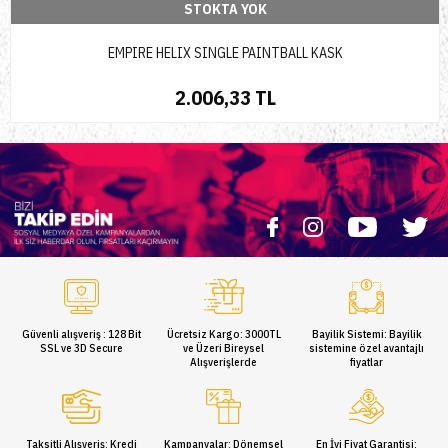
STOKTA YOK
EMPIRE HELIX SINGLE PAINTBALL KASK
2.006,33 TL
Güvenli alışveriş : 128 Bit
Ücretsiz Kargo: 3000TL
Bayilik Sistemi: Bayilik
SSL ve 3D Secure
ve Üzeri Bireysel
sistemine özel avantajlı
Alışverişlerde
fiyatlar
Taksitli Alışveriş: Kredi
Kampanyalar: Dönemsel
En İyi Fiyat Garantisi: