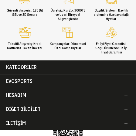
Güvenli alışveriş : 128 Bit
Ücretsiz Kargo: 3000TL
Bayilik Sistemi: Bayilik
SSL ve 3D Secure
ve Üzeri Bireysel
sistemine özel avantajlı
Alışverişlerde
fiyatlar
Taksitli Alışveriş: Kredi
Kampanyalar: Dönemsel
En İyi Fiyat Garantisi:
Kartlarına Taksit İmkanı
Özel Kampanyalar
Seçili Ürünlerde En İyi
Fiyat Garantisi
KATEGORILER
EVOSPORTS
HESABIM
DIĞER BILGILER
İLETIŞIM