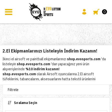
0
2.El Ekipmanlarınızı Listeleyin İndirim Kazanın!
İkinci el airsoft ve paintball ekipmanlarınızı
shop.evosports.com
'da
listeleyin
shop.evosports.com
'dan yapacağınız yeni ürün
alışverişlerinde
%10 indirim kazanın!
shop.evosports.com
olarak Airsoft oyuncularına 2.El airsoft
tüfeklerini, tabancalarını, aksesuarlarını hatta tekstil ürünlerini
satmalarında yardımcı olmak adına yeni platformumuz 2.El kategorisini
yayınladık.
Filtrele
Paintball işletmeleri ve oyuncularına ise işaretleyicilerini, kamuflajlarını,
saha ekipmanlarını 2.el olarak satışlarında destek oluyoruz.
Sıralama Seçin
Peki ürünlerinizi sitemizde sergilemek size ne kazandırıyor? Sitemizden
yeni alacağınız tüm ürünlerde %10 indirim kazanıyorsunuz!