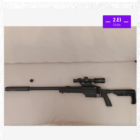
2.El
Ürün