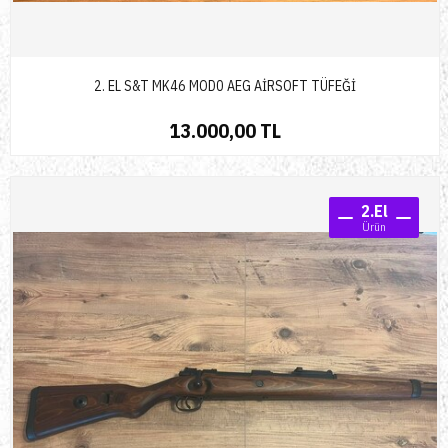
2. EL S&T MK46 MOD0 AEG AİRSOFT TÜFEĞİ
13.000,00 TL
2.El
Ürün