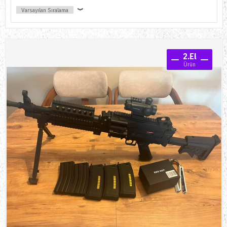
Ürünlerimi Nasıl Listelerim?
Ürünlerinizi listelemeden önce hazırlamanız gereken biraz içerik var.
Aşağıda listelediğimiz içerikleri hazırladıktan sonra, bu bilgileri
info@evosports.com
adresine 2.El ürününüzün listelenmesini
2.El
istediğinizi bildirerek mail atın. Gerisini bize bırakın!
Ürün
Ürününüzün 6 adet fotoğrafını çekin!
Ürünün durumuyla ilgili bir açıkama yazısı yazın!
Ürününüzün markası ve modelini teyit edin!
Ürününüzü ne kadar fiyatla listelemek istediğinizi belirleyin!
İndirim Kuponumu Ne Zaman Kullanabilirim?
2.El ürününüz alıcısıyla buluştuğu anda bizi haberdar edin ve hemen
indirim kuponunuza kavuşun!