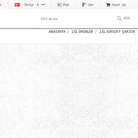
Türkçe - ₺
Bayi
Üye
Sepet
0
ANASAYFA
2.EL ÜRÜNLER
2.EL AIRSOFT ŞARJÖR