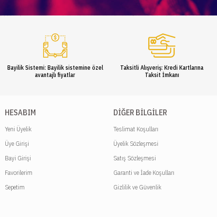
Bayilik Sistemi: Bayilik sistemine özel
Taksitli Alışveriş: Kredi Kartlarına
avantajlı fiyatlar
Taksit İmkanı
HESABIM
DIĞER BILGILER
Yeni Üyelik
Teslimat Koşulları
Üye Girişi
Üyelik Sözleşmesi
Bayi Girişi
Satış Sözleşmesi
Favorilerim
Garanti ve İade Koşulları
Sepetim
Gizlilik ve Güvenlik