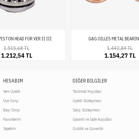
ISTON HEAD FOR VER II III
G&G OILLES METAL BEARI
1.515,68 TL
1.442,84 TL
1.212,54 TL
1.154,27 TL
HESABIM
DIĞER BILGILER
Yeni Üyelik
Teslimat Koşulları
Üye Girişi
Üyelik Sözleşmesi
Bayi Girişi
Satış Sözleşmesi
Favorilerim
Garanti ve İade Koşulları
Sepetim
Gizlilik ve Güvenlik