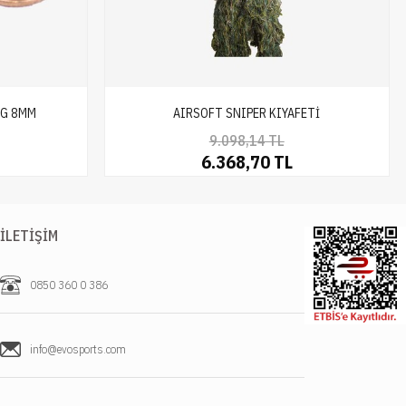
NG 8MM
AIRSOFT SNIPER KIYAFETİ
9.098,14 TL
6.368,70 TL
İLETIŞIM
0850 360 0 386
info@evosports.com