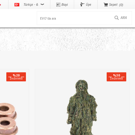
Türkçe - ₺
Bayi
Üye
Sepet
0
%20
%30
Indirimli
Indirimli