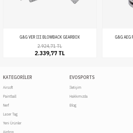
G&G VER III BLOWBACK GEARBOX
G&G AEG P
2.924,71 TL
2.339,77 TL
KATEGORILER
EVOSPORTS
Airsoft
İletişim
Paintball
Hakkımızda
Nerf
Blog
Laser Tag
Yeni Ürünler
Airdrop