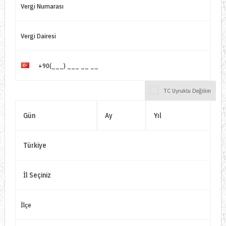
Vergi Numarası
Vergi Dairesi
+90(___) ___ __ __
TC Uyruklu Değilim
İlçe