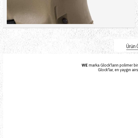
Ürün Ö
WE
marka Glock'ların polimer bir 
Glock'lar, en yaygın air