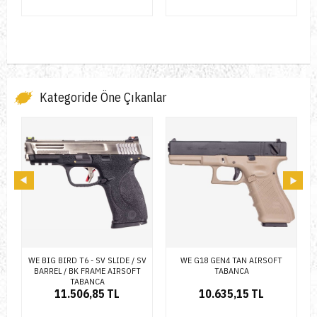
Kategoride Öne Çıkanlar
V
WE G18 GEN4 TAN AIRSOFT
KWA ATP-C AIRSOFT TABANCA
TABANCA
10.635,15 TL
10.752,19 TL