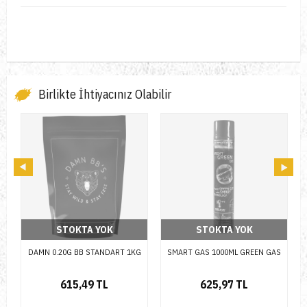
Birlikte İhtiyacınız Olabilir
STOKTA YOK
STOKTA YOK
G
SMART GAS 1000ML GREEN GAS
WE G19/G23 SİYAH ŞARJÖR
625,97 TL
1.623,46 TL