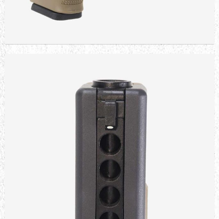
WE BIG BIRD T6 - SV SLIDE / S
BARREL / BK FRAME AIRSOFT
TABANCA
11.506,85 TL