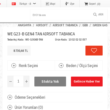
Türkçe - ₺
Bayi
Üye
Sepet
0
ANASAYFA
AIRSOFT
AIRSOFT TABANCA
GBB
GREEN GAS
WE G23-B GEN4 TAN AIRSOFT TABANCA
Tedarikçi Kodu :
WE-G004B-TAN
Ürün Kodu :
10 02 02 02 057
8.730,44 TL
Renk Seçimi
Beden / Ölçü Seçimi
Stokta Yok
Gelince Haber Ver
Ödeme Seçenekleri
Ürün Yorumları (0)