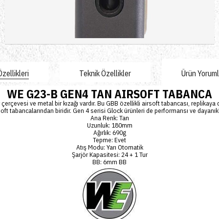
Sepete Ekle
zellikleri
Teknik Özellikler
Ürün Yorumla
WE G23-B GEN4 TAN AIRSOFT TABANCA
çerçevesi ve metal bir kızağı vardır. Bu GBB özellikli airsoft tabancası, replikaya d
soft tabancalarından biridir.
Gen 4 serisi Glock
ürünleri de performansı ve dayanıklıl
Ana Renk: Tan
Uzunluk: 180mm
Ağırlık: 690g
Tepme: Evet
Atış Modu: Yarı Otomatik
Şarjör Kapasitesi: 24 + 1 Tur
BB: 6mm BB