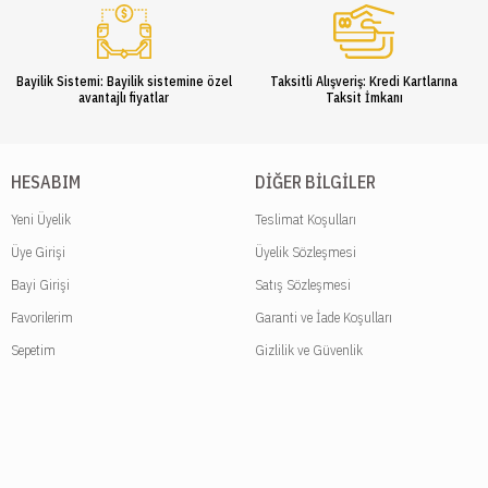
Bayilik Sistemi: Bayilik sistemine özel
Taksitli Alışveriş: Kredi Kartlarına
avantajlı fiyatlar
Taksit İmkanı
HESABIM
DIĞER BILGILER
Yeni Üyelik
Teslimat Koşulları
Üye Girişi
Üyelik Sözleşmesi
Bayi Girişi
Satış Sözleşmesi
Favorilerim
Garanti ve İade Koşulları
Sepetim
Gizlilik ve Güvenlik