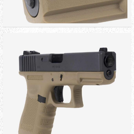
STOKTA YOK
DAMN 0.20G BB STANDART 1K
615,49 TL