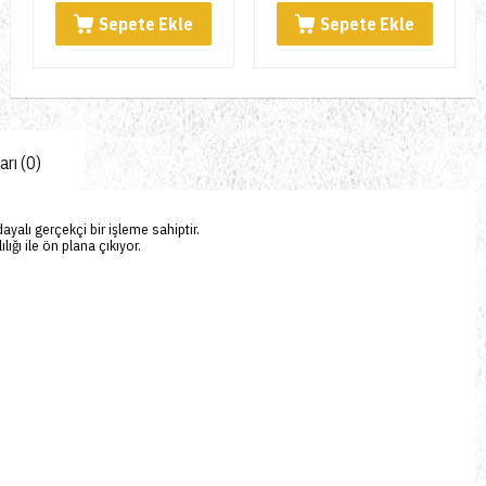
Sepete Ekle
Sepete Ekle
rı (0)
ayalı gerçekçi bir işleme sahiptir.
ığı ile ön plana çıkıyor.