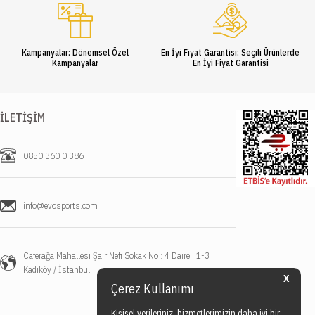
Kampanyalar: Dönemsel Özel
En İyi Fiyat Garantisi: Seçili Ürünlerde
Kampanyalar
En İyi Fiyat Garantisi
İLETIŞIM
0850 360 0 386
info@evosports.com
Caferağa Mahallesi Şair Nefi Sokak No : 4 Daire : 1-3
Kadıköy / İstanbul
X
Çerez Kullanımı
Kişisel verileriniz, hizmetlerimizin daha iyi bir