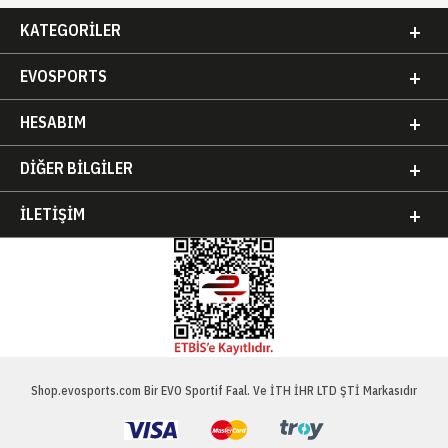
KATEGORILER
EVOSPORTS
HESABIM
DIĞER BILGILER
İLETIŞIM
Shop.evosports.com Bir EVO Sportif Faal. Ve İTH İHR LTD ŞTİ Markasıdır