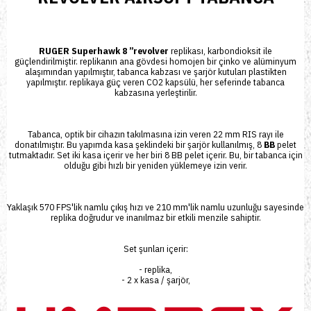
RUGER Superhawk 8 ”revolver
replikası,
karbondioksit
ile
güçlendirilmiştir.
replikanın ana gövdesi homojen bir çinko ve alüminyum
alaşımından yapılmıştır,
tabanca kabzası
ve şarjör kutuları plastikten
yapılmıştır. replikaya güç veren
CO2
kapsülü, her seferinde tabanca
kabzasına yerleştirilir.
Tabanca
, optik bir cihazın takılmasına izin veren 22 mm RIS rayı ile
donatılmıştır. Bu yapımda kasa şeklindeki bir şarjör kullanılmış, 8
BB
pelet
tutmaktadır. Set iki kasa içerir ve her biri 8 BB pelet içerir. Bu, bir tabanca için
olduğu gibi hızlı bir yeniden yüklemeye izin verir.
Yaklaşık
570 FPS
'lik namlu çıkış hızı ve 210 mm'lik namlu uzunluğu sayesinde
replika doğrudur ve inanılmaz bir etkili menzile sahiptir.
Set şunları içerir:
- replika,
- 2 x kasa / şarjör,