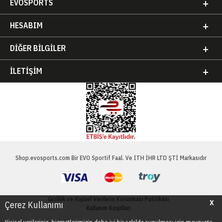
EVOSPORTS
HESABIM
DIĞER BILGILER
İLETIŞIM
Shop.evosports.com Bir EVO Sportif Faal. Ve İTH İHR LTD ŞTİ Markasıdır
Gizlilik ve Kişisel Verilerin Korunması Politikası
X
Çerez Kullanımı
Kullanım Koşulları