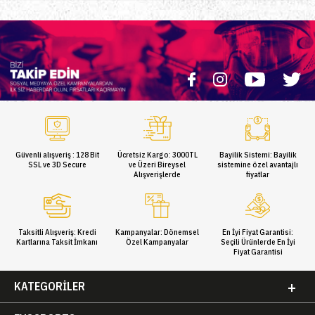
Güvenli alışveriş : 128 Bit
Ücretsiz Kargo: 3000TL
Bayilik Sistemi: Bayilik
SSL ve 3D Secure
ve Üzeri Bireysel
sistemine özel avantajlı
Alışverişlerde
fiyatlar
Taksitli Alışveriş: Kredi
Kampanyalar: Dönemsel
En İyi Fiyat Garantisi:
Kartlarına Taksit İmkanı
Özel Kampanyalar
Seçili Ürünlerde En İyi
Fiyat Garantisi
KATEGORILER