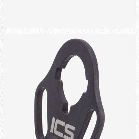
Sepete Ekle
E&L AK GAZ TÜPÜ
2.627,34 TL