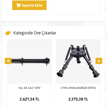
Kategoride Öne Çıkanlar
CYMA AYARLANABİLİR BİPOD
ICS SLING SWIVEL SET FOR M1913
RAIL
2.375,38 TL
855,40 TL