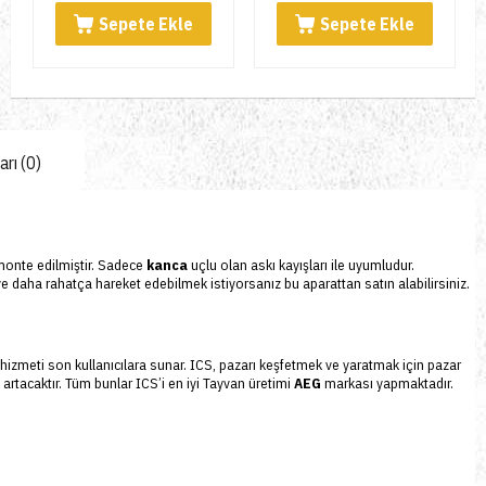
Sepete Ekle
Sepete Ekle
rı (0)
monte edilmiştir.
Sadece
kanca
uçlu olan askı kayışları ile uyumludur.
 ve daha rahatça hareket edebilmek istiyorsanız bu aparattan satın alabilirsiniz.
 iyi hizmeti son kullanıcılara sunar. ICS, pazarı keşfetmek ve yaratmak için pazar
 artacaktır. Tüm bunlar ICS’i en iyi Tayvan üretimi
AEG
markası yapmaktadır.