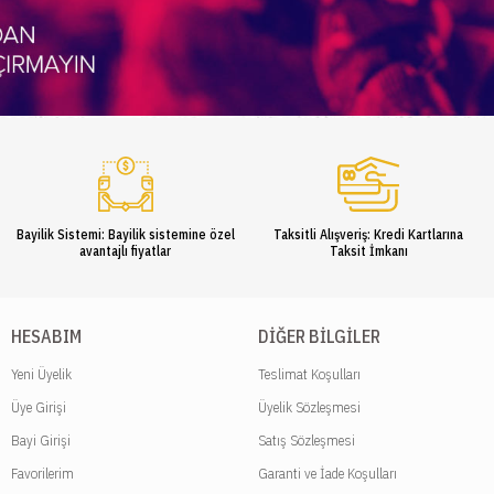
Bayilik Sistemi: Bayilik sistemine özel
Taksitli Alışveriş: Kredi Kartlarına
avantajlı fiyatlar
Taksit İmkanı
HESABIM
DIĞER BILGILER
Yeni Üyelik
Teslimat Koşulları
Üye Girişi
Üyelik Sözleşmesi
Bayi Girişi
Satış Sözleşmesi
Favorilerim
Garanti ve İade Koşulları