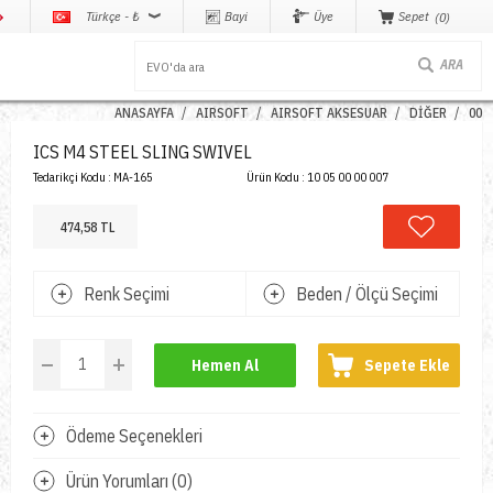
Türkçe - ₺
Bayi
Üye
Sepet
0
ANASAYFA
AIRSOFT
AIRSOFT AKSESUAR
DİĞER
00
ICS M4 STEEL SLING SWIVEL
Tedarikçi Kodu :
MA-165
Ürün Kodu :
10 05 00 00 007
474,58 TL
Renk Seçimi
Beden / Ölçü Seçimi
Hemen Al
Sepete Ekle
Ödeme Seçenekleri
Ürün Yorumları (0)