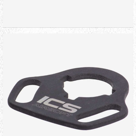
BOLT B4A1 ELITE SD (B.R.S.S.)
CARBINE TAN AIRSOFT TÜFEĞİ
24.020,51 TL