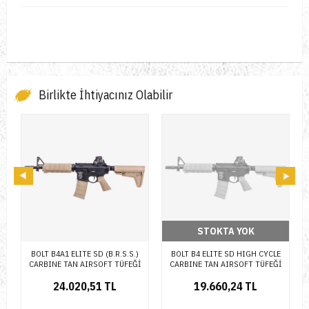
Birlikte İhtiyacınız Olabilir
STOKTA YOK
STOKTA YOK
BOLT B4 ELITE SD HIGH CYCLE
BOLT B4 SR16 HIGH CYCLE
CARBINE TAN AIRSOFT TÜFEĞİ
CARBINE AIRSOFT TÜFEĞİ
19.660,24 TL
23.222,17 TL