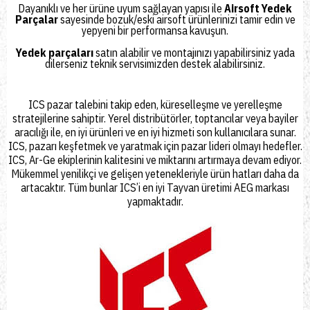
Dayanıklı ve her ürüne uyum sağlayan yapısı ile
Airsoft Yedek
Parçalar
sayesinde bozuk/eski airsoft ürünlerinizi tamir edin ve
yepyeni bir performansa kavuşun.
Yedek parçaları
satın alabilir ve montajınızı yapabilirsiniz yada
dilerseniz
teknik servisimizden
destek alabilirsiniz.
ICS pazar talebini takip eden, küreselleşme ve yerelleşme
stratejilerine sahiptir. Yerel distribütörler, toptancılar veya bayiler
aracılığı ile, en iyi ürünleri ve en iyi hizmeti son kullanıcılara sunar.
ICS, pazarı keşfetmek ve yaratmak için pazar lideri olmayı hedefler.
ICS, Ar-Ge ekiplerinin kalitesini ve miktarını artırmaya devam ediyor.
Mükemmel yenilikçi ve gelişen yetenekleriyle ürün hatları daha da
artacaktır. Tüm bunlar ICS’i en iyi Tayvan üretimi AEG markası
yapmaktadır.