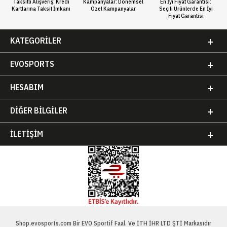
Taksitli Alışveriş: Kredi
Kampanyalar: Dönemsel
En İyi Fiyat Garantisi:
Kartlarına Taksit İmkanı
Özel Kampanyalar
Seçili Ürünlerde En İyi
Fiyat Garantisi
KATEGORILER
EVOSPORTS
HESABIM
DIĞER BILGILER
İLETIŞIM
Shop.evosports.com Bir EVO Sportif Faal. Ve İTH İHR LTD ŞTİ Markasıdır