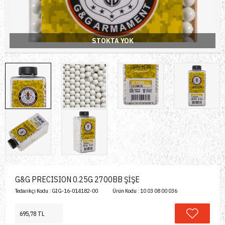
STOKTA YOK
G&G PRECISION 0.25G 2700BB ŞİŞE
Tedarikçi Kodu :
GIG-16-014182-00
Ürün Kodu :
10 03 08 00 036
695,78 TL