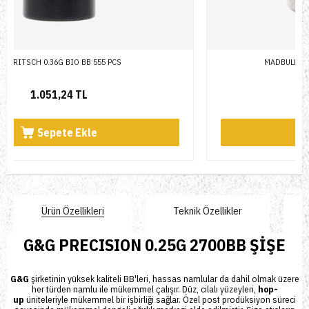
MADBULL HEAVY WHITE 0.43G 2000BB ŞİŞE
3.075,64 TL
Sepete Ekle
Ürün Özellikleri
Teknik Özellikler
G&G PRECISION 0.25G 2700BB
ŞİŞE
G&G
şirketinin yüksek kaliteli BB'leri, hassas namlular da dahil olmak üzere
her türden namlu ile mükemmel çalışır. Düz, cilalı yüzeyleri,
hop-
up
üniteleriyle mükemmel bir işbirliği sağlar. Özel post prodüksiyon süreci