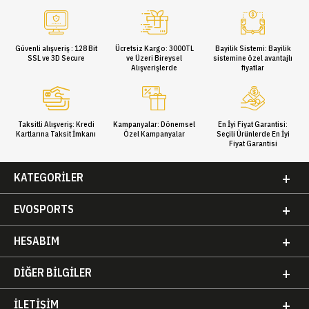
Güvenli alışveriş : 128 Bit
Ücretsiz Kargo: 3000TL
Bayilik Sistemi: Bayilik
SSL ve 3D Secure
ve Üzeri Bireysel
sistemine özel avantajlı
Alışverişlerde
fiyatlar
Taksitli Alışveriş: Kredi
Kampanyalar: Dönemsel
En İyi Fiyat Garantisi:
Kartlarına Taksit İmkanı
Özel Kampanyalar
Seçili Ürünlerde En İyi
Fiyat Garantisi
KATEGORILER
EVOSPORTS
HESABIM
DIĞER BILGILER
İLETIŞIM