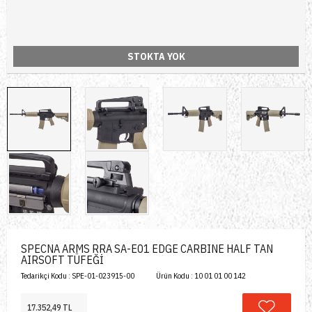
STOKTA YOK
SPECNA ARMS RRA SA-E01 EDGE CARBINE HALF TAN
AIRSOFT TÜFEĞİ
Tedarikçi Kodu :
SPE-01-023915-00
Ürün Kodu :
10 01 01 00 142
17.352,49 TL