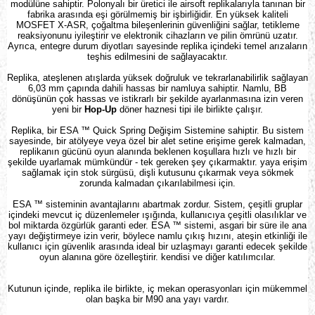
modülüne sahiptir. Polonyalı bir üretici ile airsoft replikalarıyla tanınan bir
fabrika arasında eşi görülmemiş bir işbirliğidir. En yüksek kaliteli
MOSFET X-ASR, çoğaltma bileşenlerinin güvenliğini sağlar, tetikleme
reaksiyonunu iyileştirir ve elektronik cihazların ve pilin ömrünü uzatır.
Ayrıca, entegre durum diyotları sayesinde replika içindeki temel arızaların
teşhis edilmesini de sağlayacaktır.
Replika, ateşlenen atışlarda yüksek doğruluk ve tekrarlanabilirlik sağlayan
6,03 mm çapında dahili hassas bir namluya sahiptir. Namlu, BB
dönüşünün çok hassas ve istikrarlı bir şekilde ayarlanmasına izin veren
yeni bir
Hop-Up
döner haznesi tipi ile birlikte çalışır.
Replika, bir
ESA ™ Quick Spring
Değişim Sistemine sahiptir. Bu sistem
sayesinde, bir atölyeye veya özel bir alet setine erişime gerek kalmadan,
replikanın gücünü oyun alanında beklenen koşullara hızlı ve hızlı bir
şekilde uyarlamak mümkündür - tek gereken şey çıkarmaktır. yaya erişim
sağlamak için stok sürgüsü, dişli kutusunu çıkarmak veya sökmek
zorunda kalmadan çıkarılabilmesi için.
ESA ™ sisteminin avantajlarını abartmak zordur. Sistem, çeşitli gruplar
içindeki mevcut iç düzenlemeler ışığında, kullanıcıya çeşitli olasılıklar ve
bol miktarda özgürlük garanti eder. ESA ™ sistemi, asgari bir süre ile ana
yayı değiştirmeye izin verir, böylece namlu çıkış hızını, ateşin etkinliği ile
kullanıcı için güvenlik arasında ideal bir uzlaşmayı garanti edecek şekilde
oyun alanına göre özelleştirir. kendisi ve diğer katılımcılar.
Kutunun içinde, replika ile birlikte, iç mekan operasyonları için mükemmel
olan başka bir M90 ana yayı vardır.