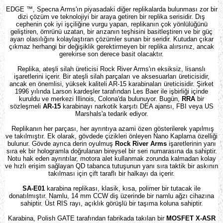
EDGE ™
, Specna Arms'ın piyasadaki diğer replikalarda bulunması zor bir
dizi çözüm ve teknolojiyi bir araya getiren bir replika serisidir. Dış
cephenin çok iyi işçiliğine vurgu yapan, replikanın çok yönlülüğünü
geliştiren, ömrünü uzatan, bir arızanın teşhisini basitleştiren ve bir güç
ayarı olasılığını kolaylaştıran çözümler sunan bir seridir. Kutudan çıkar
çıkmaz herhangi bir değişiklik gerektirmeyen bir replika alırsınız, ancak
gerekirse son derece basit olacaktır.
Replika, ateşli silah üreticisi Rock River Arms'ın eksiksiz, lisanslı
işaretlerini içerir. Bir ateşli silah parçaları ve aksesuarları üreticisidir,
ancak en önemlisi, yüksek kaliteli AR-15 karabinaları üreticisidir. Şirket
1996 yılında Larson kardeşler tarafından Les Baer ile işbirliği içinde
kuruldu ve merkezi Illinois, Colona'da bulunuyor. Bugün,
RRA
bir
sözleşmeli
AR-15
karabinayı narkotik karşıtı DEA ajansı, FBI veya US
Marshals'a tedarik ediyor.
Replikanın her parçası, her ayrıntıya azami özen gösterilerek yapılmış
ve takılmıştır. Ek olarak, gövdede çizikleri önleyen Nano Kaplama özelliği
bulunur. Gövde ayrıca derin oyulmuş
Rock River Arms
işaretlerinin yanı
sıra ek bir hologramla doğrulanan bireysel bir seri numarasına da sahiptir.
Notu hak eden ayrıntılar, motora alet kullanmak zorunda kalmadan kolay
ve hızlı erişim sağlayan
QD
tabanca tutuşunun yanı sıra taktik bir askının
takılması için çift taraflı bir halkayı da içerir.
SA-E01
karabina replikası, klasik, kısa, polimer bir tutacak ile
donatılmıştır. Namlu, 14 mm CCW diş üzerinde bir namlu ağzı cihazına
sahiptir. Üst RIS rayı, açıklık görüşlü bir taşıma koluna sahiptir.
Karabina, Polish GATE tarafından fabrikada takılan bir
MOSFET X-ASR