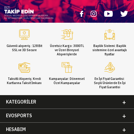
Güvenli alışveriş : 128 Bit
Ücretsiz Kargo: 3000TL
Bayilik Sistemi: Bayilik
SSL ve 3D Secure
ve Üzeri Bireysel
sistemine özel avantajlı
Alışverişlerde
fiyatlar
Taksitli Alışveriş: Kredi
Kampanyalar: Dönemsel
En İyi Fiyat Garantisi:
Kartlarına Taksit İmkanı
Özel Kampanyalar
Seçili Ürünlerde En İyi
Fiyat Garantisi
KATEGORILER
EVOSPORTS
HESABIM