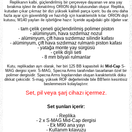
Replikanın kalbi, güçlendirilmiş bir çerçeveye dayanan ve ana yay
bırakma işlevi ile donatılmış ORION dişli kutusundan oluşur. Replika,
kutudan çıkar çıkmaz bir dizi yüksek kaliteli parça içerir, bu da onu daha
fazla ayar için güvenilirliği ve hazırlığı için karakteristik kılar. ORION dişli
kutusu, M140 yayları ile işbirliğine hazır. İçeride aşağıdaki gibi öğeler var:
- tam çelik çeneli güçlendirilmiş polimer piston
- alüminyum, hava sızdırmaz nozul
- alüminyum, çift hava sızdırmaz silindir kafası
- alüminyum, çift hava sızdırmaz rulmanlı piston kafası
- yatağa monte yay sürgüsü
- çelik dişli seti
- 8 mm bilyalı rulmanlar
Kutu, replikadan ayrı olarak, her biri 125 BB kapasiteli iki
Mid-Cap
S-
MAG dergisi içerir. S-MAG, Specna Arms tarafından tasarlanan özel bir
polimer
dergisidir. Specna Arms logolarından oluşan karakteristik doku
dikkat çekicidir. S-mag, yüksek ROF değerlerinde bile BB'lerin kesintisiz
beslenmesini kolaylaştırır.
Set, pil veya şarj cihazı içermez.
Set şunları içerir:
- Replika
- 2 x S-MAG Mid-Cap dergisi
- Ek M90 ana yayı
- Kullanım kılavuzu