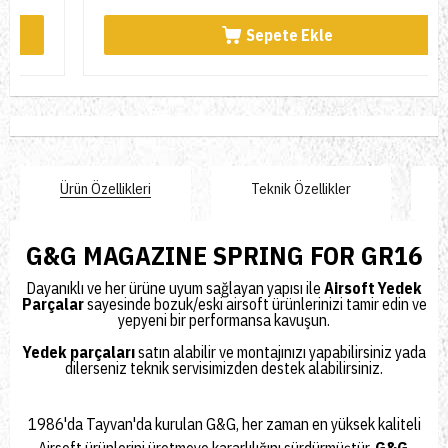
Sepete Ekle
Ürün Özellikleri
Teknik Özellikler
G&G MAGAZINE SPRING FOR GR16
Dayanıklı ve her ürüne uyum sağlayan yapısı ile
Airsoft Yedek
Parçalar
sayesinde bozuk/eski airsoft ürünlerinizi tamir edin ve
yepyeni bir performansa kavuşun.
Yedek parçaları
satın alabilir ve montajınızı yapabilirsiniz yada
dilerseniz
teknik servisimizden
destek alabilirsiniz.
1986'da Tayvan'da kurulan
G&G
, her zaman en yüksek kaliteli
Airsoft ürünlerini üretmeye kararlılığını sürdürmüştür.
G&G
,