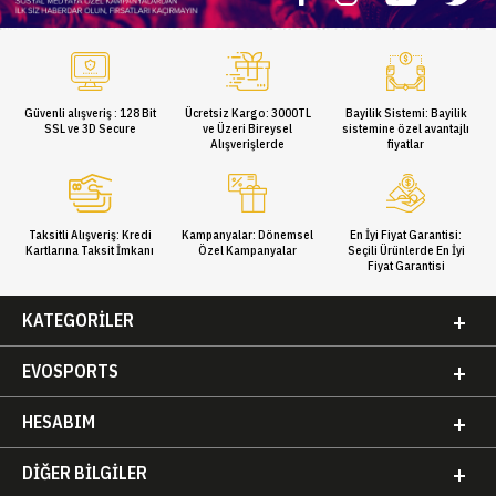
Güvenli alışveriş : 128 Bit
Ücretsiz Kargo: 3000TL
Bayilik Sistemi: Bayilik
SSL ve 3D Secure
ve Üzeri Bireysel
sistemine özel avantajlı
Alışverişlerde
fiyatlar
Taksitli Alışveriş: Kredi
Kampanyalar: Dönemsel
En İyi Fiyat Garantisi:
Kartlarına Taksit İmkanı
Özel Kampanyalar
Seçili Ürünlerde En İyi
Fiyat Garantisi
KATEGORILER
EVOSPORTS
HESABIM
DIĞER BILGILER