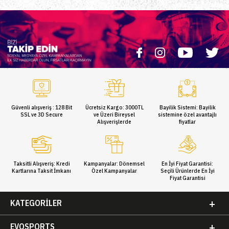
Güvenli alışveriş : 128 Bit
Ücretsiz Kargo: 3000TL
Bayilik Sistemi: Bayilik
SSL ve 3D Secure
ve Üzeri Bireysel
sistemine özel avantajlı
Alışverişlerde
fiyatlar
Taksitli Alışveriş: Kredi
Kampanyalar: Dönemsel
En İyi Fiyat Garantisi:
Kartlarına Taksit İmkanı
Özel Kampanyalar
Seçili Ürünlerde En İyi
Fiyat Garantisi
KATEGORILER
EVOSPORTS