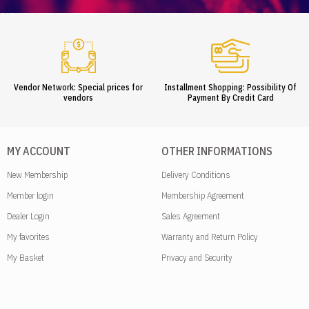
Vendor Network: Special prices for
Installment Shopping: Possibility Of
vendors
Payment By Credit Card
MY ACCOUNT
OTHER INFORMATIONS
New Membership
Delivery Conditions
Member login
Membership Agreement
Dealer Login
Sales Agreement
My favorites
Warranty and Return Policy
My Basket
Privacy and Security