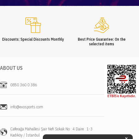
Discounts: Special Discounts Monthly
Best Price Guarantee: On the
selected items
ABOUT US
0850 360 0 386
info@evosports.com
Caferağa Mahallesi Şair Nefi Sokak No : 4 Daire : 1-3
Kadıköy / İstanbul