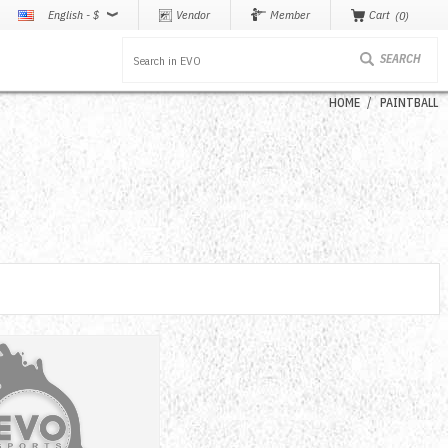
English - $
Vendor
Member
Cart
0
HOME
PAINTBALL