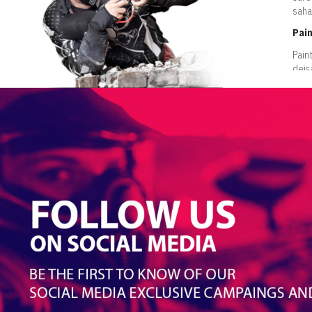
saha
Pain
Pain
deiş
apara
karb
bir ş
Pasl
kull
sahi
hızl
yüks
Deko
Pain
olma