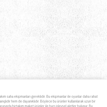
takım saha ekipmanları gereklidir. Bu ekipmanlar ile oyunlar daha rahat
ışlıdır hem de dayanıklıdır. Böylece bu ürünler kullanılarak uzun bir
rasında birtakım maket ürünler ile bazı işlevsel aletler bulunur. Bu