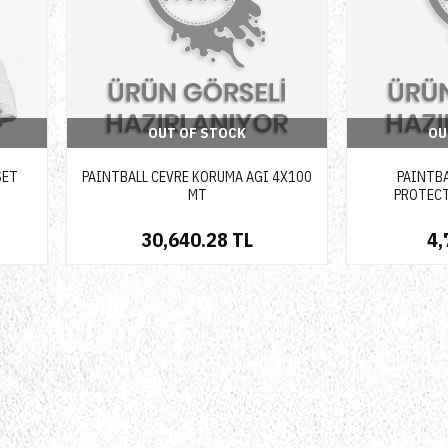
OUT OF STOCK
OU
SET
PAINTBALL CEVRE KORUMA AGI 4X100
PAINTB
MT
PROTECT
30,640.28 TL
4,