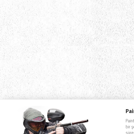
Pai
Pain
bir 
süre