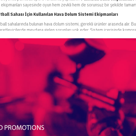
 ekipmanları sayesinde oyun hem zevkli hem de sorunsuz bir şekilde tamaml
tball Sahası İçin Kullanılan Hava Dolum Sistemi Ekipmanları
tball sahalarında bulunan hava dolum sistemi, gerekli ürünler arasında alır. 
aretleyicilerde meydana gelen sorunları yok eder. Sistem içerisinde kompr
tları bulunur. Bu ürünler ile paintball sahasında kolaylık sağlanır. Bu ürünler 
ondioksit tüplerinin kolayca doldurulabilmesini sağlar. Kompresörler, uzun ya 
ekilde çalışır.
anmaz özellikte olması sayesinde her koşulda rahat bir şekilde kullanılabilir
anım ömrü uzundur. Dolum istasyonları ise çok hızlı çalışma özelliğine sahipt
ptir. İç aksamlar tamamen paslanmaz çelikten üretilmiştir. Böylece ürün, dış
ı ve kolay bir şekilde dolum işlemi yapar. İşaretleyiciden tüpü sökmeden dolu
ek basınç sistemi ile çalışır ve çelik alaşım gövdesi sayesinde uzun süreli kul
ratif Amaçlı Saha Ekipmanları
içerisinde dekoratif amaçlı kullanılan ürünler de bulunur
tball saha ekipmanları
sı sağlanır. Bu ekipmanlar birebir gerçek boyut ve detaylar ile üretilmiştir. P