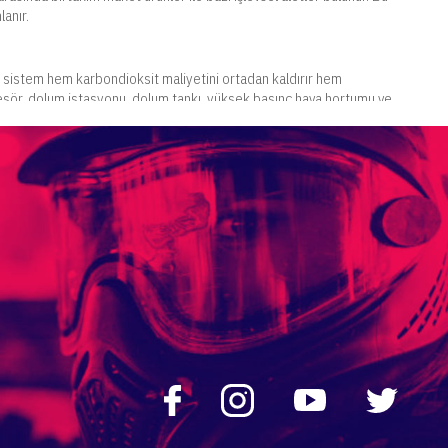
anır.
Bu sistem hem karbondioksit maliyetini ortadan kaldırır hem
esör, dolum istasyonu, dolum tankı, yüksek basınç hava hortumu ve
ayrı ayrı da alınabilmektedir. Tüp dolum aparatları çift vanaya sahiptir ve
da kısa süreli kullanım için uygundur. Kaliteli ürünlerdir ve sorunsuz
. Elektrikli ve benzinli modelleri bulunur. Sağlam malzemesi sayesinde
ir. Hava kaçırma sorunu ortaya çıkarmaz ve güvenli valf sistemine
 alanlarda kullanıma çok uygundur. Kuru hava manuel dolum aparatı ise
m imkanı sunar. Saha ekipmanları içerisinde yer alan paintball tüpü ise
lanım imkanı verir.
. Tank, helikopter ve top gibi saha ekipmanları ile alanın daha geçekçi
aintballda kullanılan bütün saha ekipmanları size özel olarak sunulur.