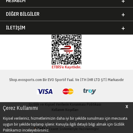
HESABIM
DIĞER BILGILER
İLETIŞIM
Shop.evosports.com Bir EVO Sportif Faal. Ve İTH İHR LTD ŞTİ Markasıdır
Gizlilik ve Kişisel Verilerin Korunması Politikası
X
Çerez Kullanımı
Kullanım Koşulları
Kişisel verileriniz, hizmetlerimizin daha iyi bir şekilde sunulması için mevzuata
uygun bir şekilde toplanıp işlenir. Konuyla ilgili detaylı bilgi almak için Gizlilik
T
-Soft
E-Ticaret
Sistemleriyle Hazırlanmıştır.
Politikamızı inceleyebilirsiniz.