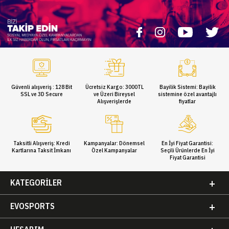
Güvenli alışveriş : 128 Bit
Ücretsiz Kargo: 3000TL
Bayilik Sistemi: Bayilik
SSL ve 3D Secure
ve Üzeri Bireysel
sistemine özel avantajlı
Alışverişlerde
fiyatlar
Taksitli Alışveriş: Kredi
Kampanyalar: Dönemsel
En İyi Fiyat Garantisi:
Kartlarına Taksit İmkanı
Özel Kampanyalar
Seçili Ürünlerde En İyi
Fiyat Garantisi
KATEGORILER
EVOSPORTS