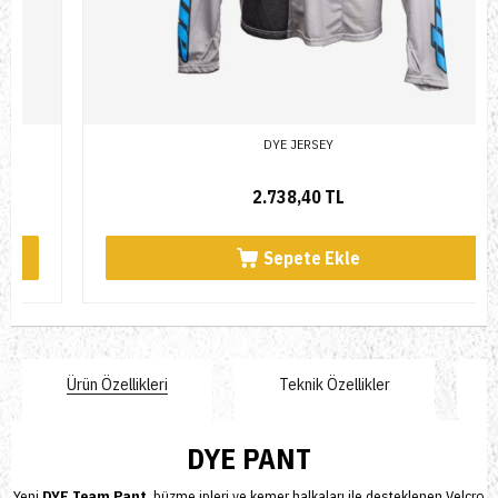
DYE JERSEY
2.738,40 TL
Sepete Ekle
Ürün Özellikleri
Teknik Özellikler
DYE PANT
Yeni
DYE Team Pant
, büzme ipleri ve kemer halkaları ile desteklenen
Velcro