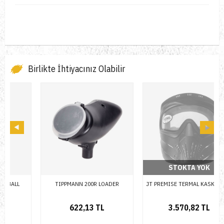
Birlikte İhtiyacınız Olabilir
STOKTA YOK
TIPPMANN 200R LOADER
JT PREMISE TERMAL KASK SİYAH
622,13 TL
3.570,82 TL