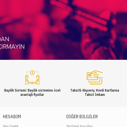
Bayilik Sistemi: Bayilik sistemine özel
Taksitli Alışveriş: Kredi Kartlarına
avantajlı fiyatlar
Taksit İmkanı
HESABIM
DIĞER BILGILER
Yeni Üyelik
Teslimat Koşulları