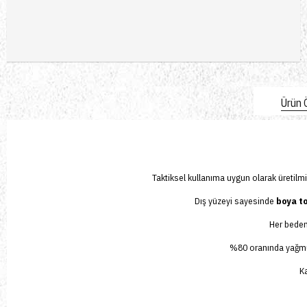
Ürün Ö
Taktiksel kullanıma uygun olarak üretil
Dış yüzeyi sayesinde
boya to
Her beden
%80 oranında yağmura 
Ka