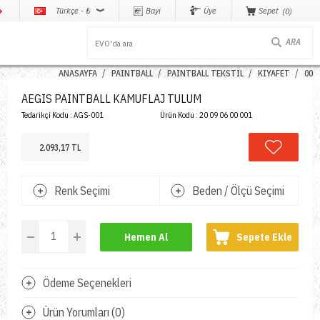
Türkçe - ₺
Bayi
Üye
Sepet
0
ANASAYFA
PAINTBALL
PAINTBALL TEKSTIL
KIYAFET
00
AEGIS PAINTBALL KAMUFLAJ TULUM
Tedarikçi Kodu :
AGS-001
Ürün Kodu :
20 09 06 00 001
2.093,17 TL
Renk Seçimi
Beden / Ölçü Seçimi
Hemen Al
Sepete Ekle
Ödeme Seçenekleri
Ürün Yorumları (0)