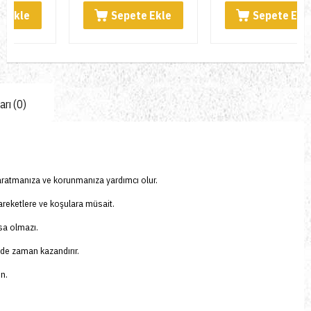
Sepete Ekle
Sepete Ekle
rı (0)
aratmanıza ve korunmanıza yardımcı olur.
areketlere ve koşulara müsait.
sa olmazı.
inde zaman kazandırır.
ın.