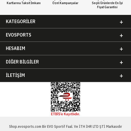
Kartlarına Taksit İmkanı
Özel Kampanyalar
Seçili Ürünlerde En İyi
Fiyat Garantisi
KATEGORILER
EVOSPORTS
HESABIM
DIĞER BILGILER
İLETIŞIM
Shop.evosports.com Bir EVO Sportif Faal. Ve İTH İHR LTD ŞTİ Markasıdır