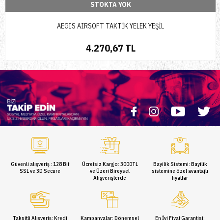
STOKTA YOK
AEGIS AIRSOFT TAKTİK YELEK YEŞİL
4.270,67 TL
Güvenli alışveriş : 128 Bit
Ücretsiz Kargo: 3000TL
Bayilik Sistemi: Bayilik
SSL ve 3D Secure
ve Üzeri Bireysel
sistemine özel avantajlı
Alışverişlerde
fiyatlar
Taksitli Alışveriş: Kredi
Kampanyalar: Dönemsel
En İyi Fiyat Garantisi: