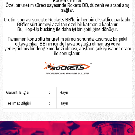
Rockets BB'ler.
Özel bir üretim süreci sayesinde Rokets BB, düzenli ve stabil atış
sağlar.
Üretim sonrası süreçte Rockets BB'lerin her biri dikkatlice parlatılır.
BB'ler sürtünmeyi azaltan özel bir katmanla kaplanır.
Bu, Hop-Up bucking ile daha iyi bir işbirliğine dönüşür.
Tamamen kontrollü bir üretim süreci sonunda kusursuz bir şekil
ortaya çıkar. BB'nin içinde hava boşluğu olmaması ve iyi
yerleştirilmiş bir denge merkezi olması, atışların çok iyi isabet oranı
ile sonuçlanır.
Garanti Bilgisi
:
Hayır
Teslimat Bilgisi
:
Hayır