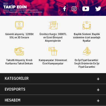
Güvenli alışveriş : 128 Bit
Ücretsiz Kargo: 3000TL
Bayilik Sistemi: Bayilik
SSL ve 3D Secure
ve Üzeri Bireysel
sistemine özel avantajlı
Alışverişlerde
fiyatlar
Taksitli Alışveriş: Kredi
Kampanyalar: Dönemsel
En İyi Fiyat Garantisi:
Kartlarına Taksit İmkanı
Özel Kampanyalar
Seçili Ürünlerde En İyi
Fiyat Garantisi
KATEGORILER
EVOSPORTS
HESABIM