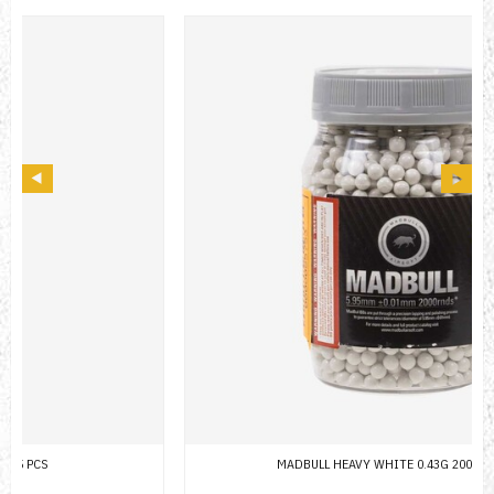
MADBULL HEAVY WHITE 0.43G 2000BB ŞİŞE