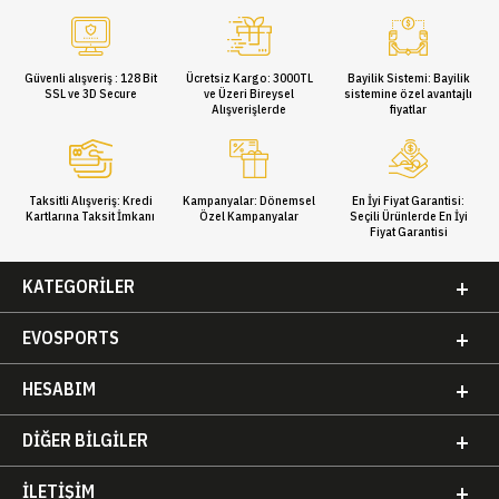
Güvenli alışveriş : 128 Bit
Ücretsiz Kargo: 3000TL
Bayilik Sistemi: Bayilik
SSL ve 3D Secure
ve Üzeri Bireysel
sistemine özel avantajlı
Alışverişlerde
fiyatlar
Taksitli Alışveriş: Kredi
Kampanyalar: Dönemsel
En İyi Fiyat Garantisi:
Kartlarına Taksit İmkanı
Özel Kampanyalar
Seçili Ürünlerde En İyi
Fiyat Garantisi
KATEGORILER
EVOSPORTS
HESABIM
DIĞER BILGILER
İLETIŞIM