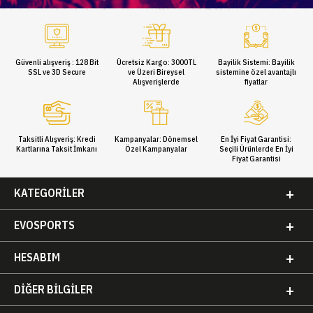
Güvenli alışveriş : 128 Bit
Ücretsiz Kargo: 3000TL
Bayilik Sistemi: Bayilik
SSL ve 3D Secure
ve Üzeri Bireysel
sistemine özel avantajlı
Alışverişlerde
fiyatlar
Taksitli Alışveriş: Kredi
Kampanyalar: Dönemsel
En İyi Fiyat Garantisi:
Kartlarına Taksit İmkanı
Özel Kampanyalar
Seçili Ürünlerde En İyi
Fiyat Garantisi
KATEGORILER
EVOSPORTS
HESABIM
DIĞER BILGILER