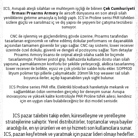
ICS, Avrupalı ateşli silahları ve muhteşem işçliği ile bilinen
Çek Cumhuriyeti
firması Proarms Armory
ile airsoft dünyasına en son ateşli silah
yeniliklerini getirme amacıyla iş birliği yaptı. ICS’in Proline serisi
PAR
tüfekleri
sizlere güçlü ve sarsılmaz iç ve dış yapısı ile yepyeni bir çatışma tecrübesi
sunuyor.
CNC ile işlenmiş ve güçlendirilmiş gövde üzerine, Proarms tarafından
tasarlanan ergonomik ve rafine edilmiş dokular performans ve dayanaklılık
açısından tamamen güvenilir bir yapı sağlar. CNC ray sistemi, lower receiver
üzerinde özel dokulu, güvenli ve dengeli el pozisyonu sağlar. Tüm detaylar
Proarms Armory lisansı ile orijinal ateşli silaha sadık bir biçimde
tasarlanmıştır. Polimer pistol grip, halihazırda kullanıcı dostu olan silah
yapısına, parmaklarınızın konforlu bir şekilde yerleşeceği, akıllıca tasarlanmış
lower receiver ile birlikte, eşsiz ve çok yönlü bir saldırı kolu ekler. SOPMOD
lityum polimer tipi pillerle çalışmaktadır. 20mm’lik top weawer rail silah
boyunca ilerler, açılıp kapanabilen yaylı sight bulunur.
ICS Proline series PAR rifle, Elektrikli blowback hareketiyle mekanik ve
sağlamlıktan ödün vermeden gerçekçi bir deneyim sunar. Avrupa
inovasyonu ve yüksek kalite kontrolüyle PAR Proline tüfek ailesi, kendiniz
için en uygun olanı bulabileceğiniz bir dizi model serisidir.
ICS pazar talebini takip eden, küreselleşme ve yerelleşme
stratejilerine sahiptir. Yerel distribütörler, toptancılar veya bayiler
aracılığı ile, en iyi ürünleri ve en iyi hizmeti son kullanıcılara sunar.
ICS, pazarı keşfetmek ve yaratmak için pazar lideri olmayı hedefler.