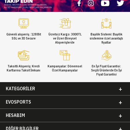
Güvenli alışveriş : 128 Bit
Ücretsiz Kargo: 3000TL
Bayilik Sistemi: Bayilik
SSL ve 3D Secure
ve Üzeri Bireysel
sistemine özel avantajlı
Alışverişlerde
fiyatlar
Taksitli Alışveriş: Kredi
Kampanyalar: Dönemsel
En İyi Fiyat Garantisi:
Kartlarına Taksit İmkanı
Özel Kampanyalar
Seçili Ürünlerde En İyi
Fiyat Garantisi
KATEGORILER
EVOSPORTS
HESABIM
DIĞER BILGILER