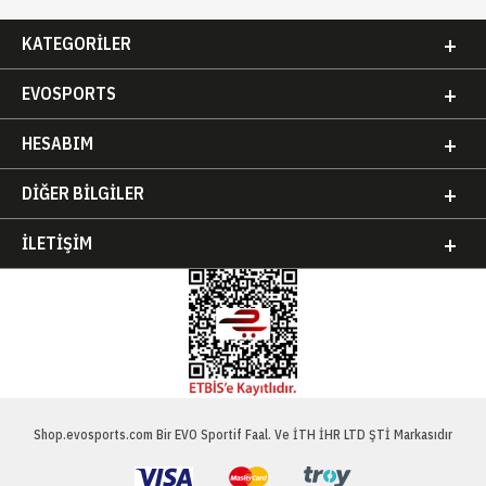
KATEGORILER
EVOSPORTS
HESABIM
DIĞER BILGILER
İLETIŞIM
Shop.evosports.com Bir EVO Sportif Faal. Ve İTH İHR LTD ŞTİ Markasıdır