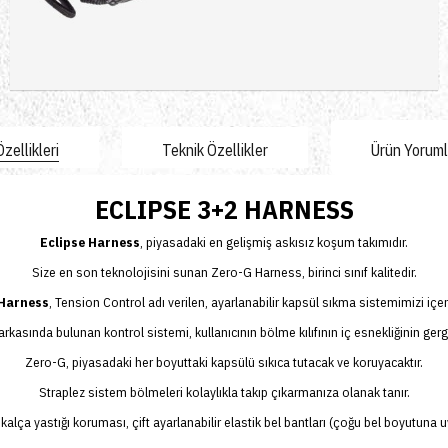
zellikleri
Teknik Özellikler
Ürün Yorumla
ECLIPSE 3+2 HARNESS
Eclipse
Harness
, piyasadaki en gelişmiş askısız
koşum takımıdır.
Size en son teknolojisini sunan
Zero-G Harness
, birinci sınıf kalitedir.
 Harness
, Tension Control adı verilen, ayarlanabilir kapsül sıkma sistemimizi içer
arkasında bulunan kontrol sistemi, kullanıcının bölme kılıfının iç esnekliğinin ger
Zero-G, piyasadaki her boyuttaki kapsülü sıkıca tutacak ve koruyacaktır.
Straplez sistem bölmeleri kolaylıkla takıp çıkarmanıza olanak tanır.
şik kalça yastığı koruması, çift ayarlanabilir elastik bel bantları (çoğu bel boyutuna