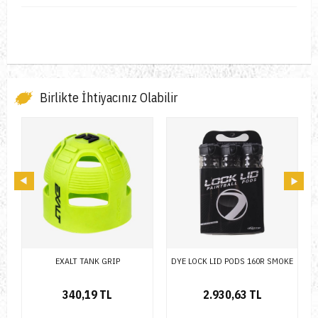
Birlikte İhtiyacınız Olabilir
STOKTA YOK
DYE LOCK LID PODS 160R SMOKE
TIPPMANN 140R POD
2.930,63 TL
120,00 TL