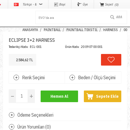
Türkçe - ₺
Bayi
Üye
Sepet
0
ANASAYFA
PAINTBALL
PAINTBALL TEKSTIL
HARNESS
00
ECLIPSE 3+2 HARNESS
Tedarikçi Kodu :
ECL-001
Ürün Kodu :
20 09 07 00 001
2.584,62 TL
Renk Seçimi
Beden / Ölçü Seçimi
Hemen Al
Sepete Ekle
Ödeme Seçenekleri
Ürün Yorumları (0)