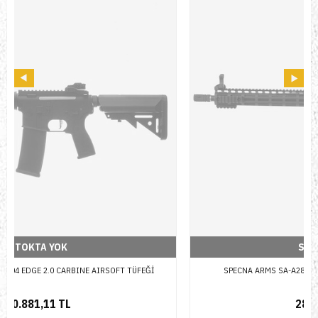
STOKTA YOK
SPECNA ARMS SA-A28-M ONE CARBINE AIRSOFT TÜFEĞİ
28.984,91 TL