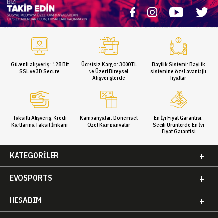
Güvenli alışveriş : 128 Bit
Ücretsiz Kargo: 3000TL
Bayilik Sistemi: Bayilik
SSL ve 3D Secure
ve Üzeri Bireysel
sistemine özel avantajlı
Alışverişlerde
fiyatlar
Taksitli Alışveriş: Kredi
Kampanyalar: Dönemsel
En İyi Fiyat Garantisi:
Kartlarına Taksit İmkanı
Özel Kampanyalar
Seçili Ürünlerde En İyi
Fiyat Garantisi
KATEGORILER
EVOSPORTS
HESABIM