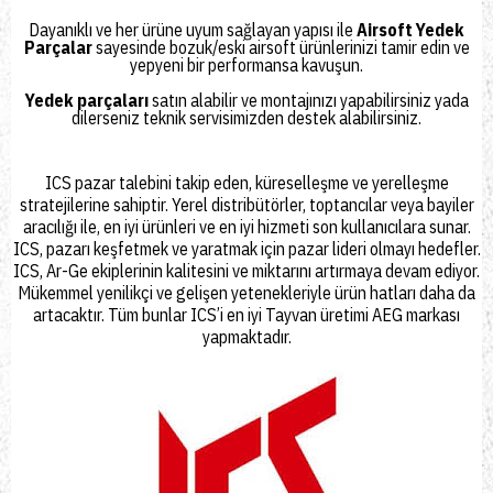
Dayanıklı ve her ürüne uyum sağlayan yapısı ile
Airsoft Yedek
Parçalar
sayesinde bozuk/eski airsoft ürünlerinizi tamir edin ve
yepyeni bir performansa kavuşun.
Yedek parçaları
satın alabilir ve montajınızı yapabilirsiniz yada
dilerseniz
teknik servisimizden
destek alabilirsiniz.
ICS pazar talebini takip eden, küreselleşme ve yerelleşme
stratejilerine sahiptir. Yerel distribütörler, toptancılar veya bayiler
aracılığı ile, en iyi ürünleri ve en iyi hizmeti son kullanıcılara sunar.
ICS, pazarı keşfetmek ve yaratmak için pazar lideri olmayı hedefler.
ICS, Ar-Ge ekiplerinin kalitesini ve miktarını artırmaya devam ediyor.
Mükemmel yenilikçi ve gelişen yetenekleriyle ürün hatları daha da
artacaktır. Tüm bunlar ICS’i en iyi Tayvan üretimi AEG markası
yapmaktadır.