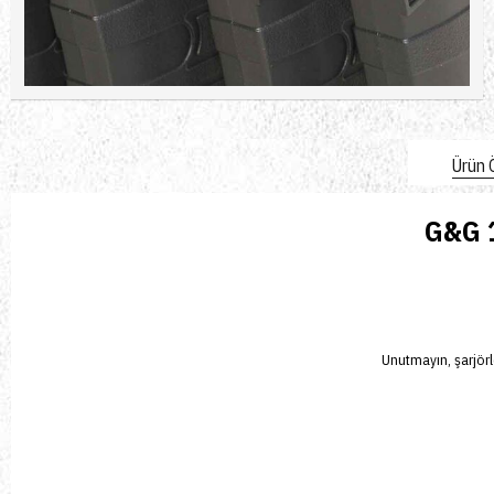
Ürün Ö
G&G 
Unutmayın, şarjörl