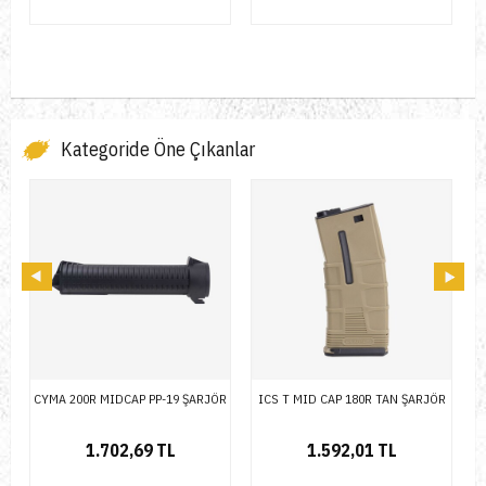
Kategoride Öne Çıkanlar
ÖR
ICS T MID CAP 180R TAN ŞARJÖR
ICS METAL MID CAP 180R TAN
ŞARJÖR
1.592,01 TL
1.971,81 TL