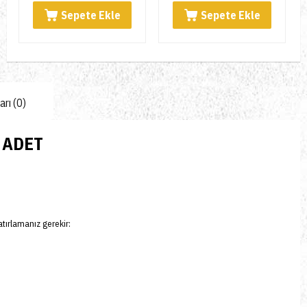
Sepete Ekle
Sepete Ekle
rı (0)
 ADET
tırlamanız gerekir: