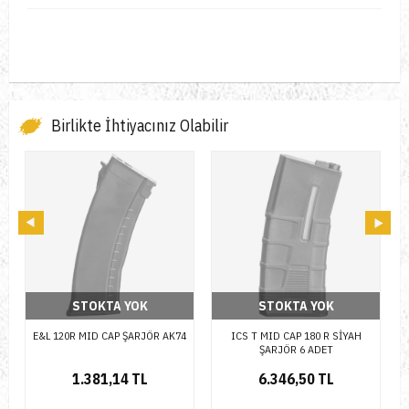
Birlikte İhtiyacınız Olabilir
STOKTA YOK
STOKTA YOK
4
ICS T MID CAP 180 R SİYAH
SPECNA ARMS 140R MID CAP
ŞARJÖR 6 ADET
MAGAZINE FOR M4/M16 5 PCS TAN
6.346,50 TL
5.831,56 TL