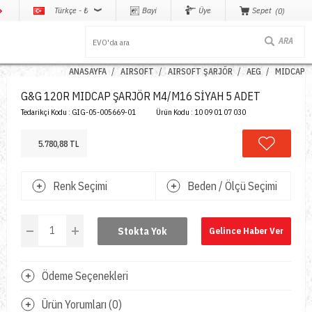
Türkçe - ₺
Bayi
Üye
Sepet
0
ANASAYFA
AIRSOFT
AIRSOFT ŞARJÖR
AEG
MIDCAP
G&G 120R MIDCAP ŞARJÖR M4/M16 SİYAH 5 ADET
Tedarikçi Kodu :
GIG-05-005669-01
Ürün Kodu :
10 09 01 07 030
5.780,88 TL
Renk Seçimi
Beden / Ölçü Seçimi
Stokta Yok
Gelince Haber Ver
Ödeme Seçenekleri
Ürün Yorumları (0)