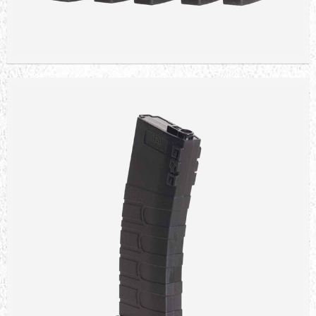
STOKTA YOK
E&L 120R MID CAP ŞARJÖR AK7
1.381,14 TL