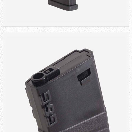
CYMA 200R MIDCAP PP-19 ŞARJ
1.702,69 TL