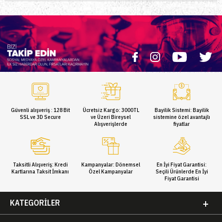
Güvenli alışveriş : 128 Bit
Ücretsiz Kargo: 3000TL
Bayilik Sistemi: Bayilik
SSL ve 3D Secure
ve Üzeri Bireysel
sistemine özel avantajlı
Alışverişlerde
fiyatlar
Taksitli Alışveriş: Kredi
Kampanyalar: Dönemsel
En İyi Fiyat Garantisi:
Kartlarına Taksit İmkanı
Özel Kampanyalar
Seçili Ürünlerde En İyi
Fiyat Garantisi
KATEGORILER