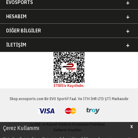
EVOSPORTS
HESABIM
DIĞER BILGILER
İLETIŞIM
Shop.evosports.com Bir EVO Sportif Faal. Ve İTH İHR LTD ŞTİ Markasıdır
Gizlilik ve Kişisel Verilerin Korunması Politikası
X
Çerez Kullanımı
Kullanım Koşulları